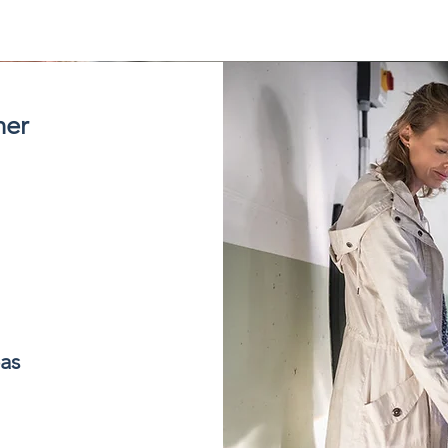
her
as